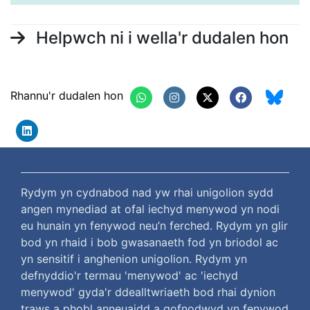
Helpwch ni i wella'r dudalen hon
Rhannu'r dudalen hon
Rydym yn cydnabod nad yw rhai unigolion sydd
angen mynediad at ofal iechyd menywod yn nodi
eu hunain yn fenywod neu’n ferched. Rydym yn glir
bod yn rhaid i bob gwasanaeth fod yn briodol ac
yn sensitif i anghenion unigolion. Rydym yn
defnyddio'r termau 'menywod' ac 'iechyd
menywod' gyda'r ddealltwriaeth bod rhai dynion
traws a phobl anneuaidd a gofnodwyd yn fenywod