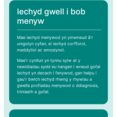
Iechyd gwell i bob
menyw
Mae iechyd menywod yn ymwneud â'r
unigolyn cyfan, ei iechyd corfforol,
meddyliol ac emosiynol.
Mae'r cynllun yn tynnu sylw at y
newidiadau sydd eu hangen i wneud gofal
iechyd yn decach i fenywod, gan helpu i
gau'r bwlch iechyd rhwng y rhywiau a
gwella profiadau menywod o ddiagnosis,
triniaeth a gofal.