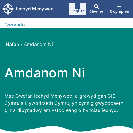
Neidio i'r prif gynnwy
Iechyd Menywod
English
Chwilio
Cwymplen
Gwrando
Hafan
›
Amdanom Ni
Amdanom Ni
Mae Gwefan Iechyd Menywod, a grëwyd gan GIG
Cymru a Llywodraeth Cymru, yn cynnig gwybodaeth
glir a dibynadwy am ystod eang o bynciau iechyd.