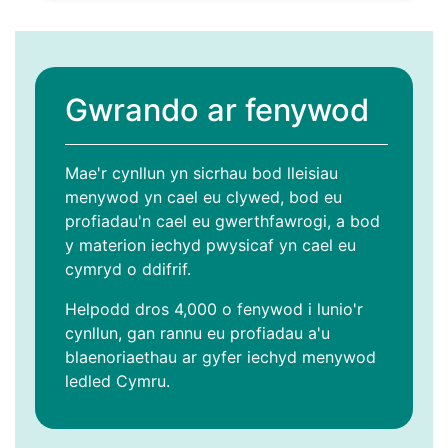
Gwrando ar fenywod
Mae'r cynllun yn sicrhau bod lleisiau
menywod yn cael eu clywed, bod eu
profiadau'n cael eu gwerthfawrogi, a bod
y materion iechyd pwysicaf yn cael eu
cymryd o ddifrif.
Helpodd dros 4,000 o fenywod i lunio'r
cynllun, gan rannu eu profiadau a'u
blaenoriaethau ar gyfer iechyd menywod
ledled Cymru.