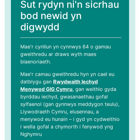
Sut rydyn ni'n sicrhau
bod newid yn
digwydd
Mae'r cynllun yn cynnwys 64 o gamau
gweithredu ar draws wyth maes
blaenoriaeth.
Mae'r camau gweithredu hyn yn cael eu
datblygu gan
Rwydwaith Iechyd
Menywod GIG Cymru
, gan weithio gyda
byrddau iechyd, gwasanaethau gofal
sylfaenol (gan gynnwys meddygon teulu),
Llywodraeth Cymru, elusennau, a
menywod eu hunain – i gyd yn cydweithio
i wella gofal a chymorth i fenywod yng
Nghymru