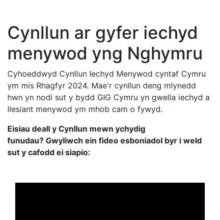
Cynllun ar gyfer iechyd
menywod yng Nghymru
Cyhoeddwyd Cynllun Iechyd Menywod cyntaf Cymru
ym mis Rhagfyr 2024. Mae'r cynllun deng mlynedd
hwn yn nodi sut y bydd GIG Cymru yn gwella iechyd a
llesiant menywod ym mhob cam o fywyd.
Eisiau deall y Cynllun mewn ychydig
funudau? Gwyliwch ein fideo esboniadol byr i weld
sut y cafodd ei siapio: