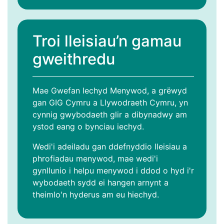
Troi lleisiau’n gamau
gweithredu
Mae Gwefan Iechyd Menywod, a grëwyd
gan GIG Cymru a Llywodraeth Cymru, yn
cynnig gwybodaeth glir a dibynadwy am
ystod eang o bynciau iechyd.
Wedi'i adeiladu gan ddefnyddio lleisiau a
phrofiadau menywod, mae wedi'i
gynllunio i helpu menywod i ddod o hyd i'r
wybodaeth sydd ei hangen arnynt a
theimlo'n hyderus am eu hiechyd.