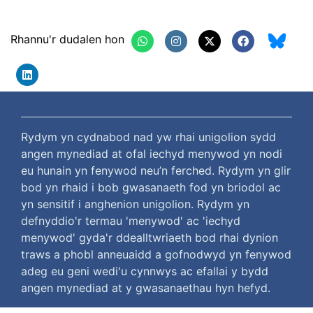
Rhannu'r dudalen hon
Rydym yn cydnabod nad yw rhai unigolion sydd
angen mynediad at ofal iechyd menywod yn nodi
eu hunain yn fenywod neu’n ferched. Rydym yn glir
bod yn rhaid i bob gwasanaeth fod yn briodol ac
yn sensitif i anghenion unigolion. Rydym yn
defnyddio'r termau 'menywod' ac 'iechyd
menywod' gyda'r ddealltwriaeth bod rhai dynion
traws a phobl anneuaidd a gofnodwyd yn fenywod
adeg eu geni wedi'u cynnwys ac efallai y bydd
angen mynediad at y gwasanaethau hyn hefyd.