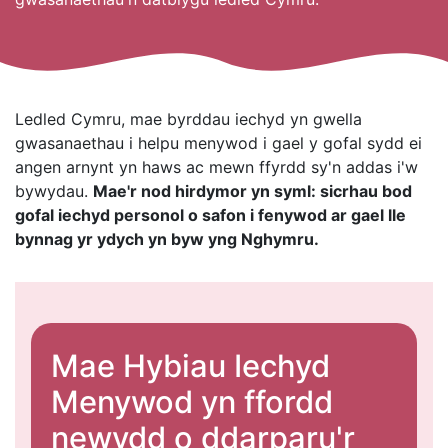
Ledled Cymru, mae byrddau iechyd yn gwella
gwasanaethau i helpu menywod i gael y gofal sydd ei
angen arnynt yn haws ac mewn ffyrdd sy'n addas i'w
bywydau.
Mae'r nod hirdymor yn syml: sicrhau bod
gofal iechyd personol o safon i fenywod ar gael lle
bynnag yr ydych yn byw yng Nghymru.
Mae Hybiau Iechyd
Menywod yn ffordd
newydd o ddarparu'r