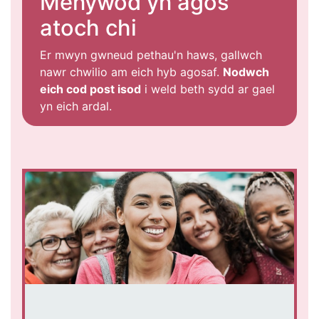
Menywod yn agos
atoch chi
Er mwyn gwneud pethau'n haws, gallwch
nawr chwilio am eich hyb agosaf.
Nodwch
eich cod post isod
i weld beth sydd ar gael
yn eich ardal.