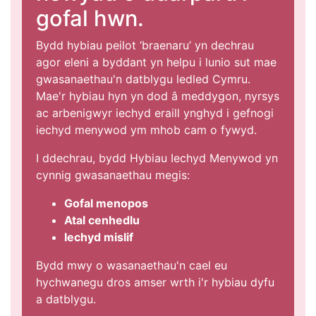
gofal hwn.
Bydd hybiau peilot ‘braenaru’ yn dechrau
agor eleni a byddant yn helpu i lunio sut mae
gwasanaethau'n datblygu ledled Cymru.
Mae'r hybiau hyn yn dod â meddygon, nyrsys
ac arbenigwyr iechyd eraill ynghyd i gefnogi
iechyd menywod ym mhob cam o fywyd.
I ddechrau, bydd Hybiau Iechyd Menywod yn
cynnig gwasanaethau megis:
Gofal menopos
Atal cenhedlu
Iechyd mislif
Bydd mwy o wasanaethau'n cael eu
hychwanegu dros amser wrth i'r hybiau dyfu
a datblygu.