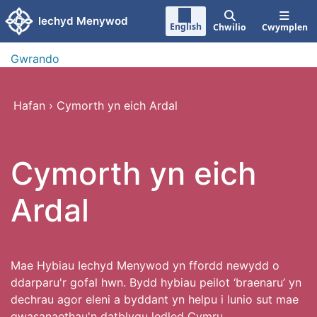
Neidio i'r prif gynnwy
Iechyd Menywod
English
Chwilio
Cwymplen
Gwrando
Hafan
›
Cymorth yn eich Ardal
Cymorth yn eich
Ardal
Mae Hybiau Iechyd Menywod yn ffordd newydd o
ddarparu'r gofal hwn. Bydd hybiau peilot ‘braenaru’ yn
dechrau agor eleni a byddant yn helpu i lunio sut mae
gwasanaethau'n datblygu ledled Cymru.