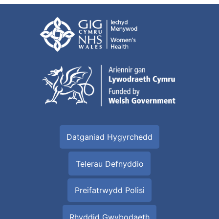
Datganiad Hygyrchedd
Telerau Defnyddio
Preifatrwydd Polisi
Rhyddid Gwybodaeth