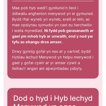
Mae pob hyb wedi'i gynllunio'n lleol i
ddiwallu anghenion menywod yn ei gymuned.
Bydd rhai wyneb yn wyneb, eraill ar-lein, ac
mae opsiynau symudol yn cael eu harchwilio
i wella mynediad.
Ni fydd pob gwasanaeth ar
gael ym mhob hyb ar unwaith, ond y nod yw
tyfu ac ehangu dros amser.
Drwy gynnig gofal yn nes at y cartref, bydd
Hybiau Iechyd Menywod yn helpu menywod i
gael y gofal cywir ar yr amser cywir a
lleihau'r angen am apwyntiadau ysbyty.
Dod o hyd i Hyb Iechyd