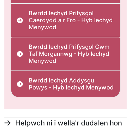
Bwrdd Iechyd Prifysgol
Caerdydd a'r Fro - Hyb Iechyd
Menywod
Bwrdd Iechyd Prifysgol Cwm
Taf Morgannwg - Hyb Iechyd
Menywod
Bwrdd Iechyd Addysgu
Powys - Hyb Iechyd Menywod
Helpwch ni i wella'r dudalen hon