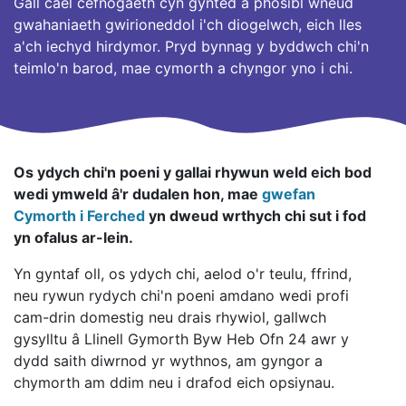
Gall cael cefnogaeth cyn gynted â phosibl wneud
gwahaniaeth gwirioneddol i'ch diogelwch, eich lles
a'ch iechyd hirdymor. Pryd bynnag y byddwch chi'n
teimlo'n barod, mae cymorth a chyngor yno i chi.
Os ydych chi'n poeni y gallai rhywun weld eich bod
wedi ymweld â'r dudalen hon, mae
gwefan
Cymorth i Ferched
yn dweud wrthych chi sut i fod
yn ofalus ar-lein.
Yn gyntaf oll, os ydych chi, aelod o'r teulu, ffrind,
neu rywun rydych chi'n poeni amdano wedi profi
cam-drin domestig neu drais rhywiol, gallwch
gysylltu â Llinell Gymorth Byw Heb Ofn 24 awr y
dydd saith diwrnod yr wythnos, am gyngor a
chymorth am ddim neu i drafod eich opsiynau.