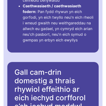
cenhedlu benywaidd
Caethwasiaeth / caethwasiaeth
fodern:
Pan fydd rhywun yn eich
gorfodi, yn eich twyllo neu'n eich rheoli
i wneud gwaith neu weithgareddau na
allwch eu gadael, yn cymryd eich arian
neu'ch pasbort, neu'n eich symud o
gwmpas yn erbyn eich ewyllys
Gall cam-drin
domestig a thrais
rhywiol effeithio ar
eich iechyd corfforol