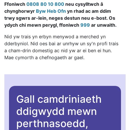
Ffoniwch
0808 80 10 800
neu cysylltwch â
chynghorwyr
Byw Heb Ofn
yn rhad ac am ddim
trwy sgwrs ar-lein, neges destun neu e-bost. Os
ydych chi mewn perygl, ffoniwch
999
ar unwaith.
Nid yw trais yn erbyn menywod a merched yn
dderbyniol. Nid oes bai ar unrhyw un sy'n profi trais
a cham-drin domestig ac nid yw ar ei ben ei hun.
Mae cymorth a chefnogaeth ar gael.
Gall camdriniaeth
ddigwydd mewn
perthnasoedd,