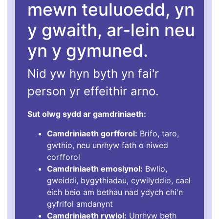
mewn teuluoedd, yn
y gwaith, ar-lein neu
yn y gymuned.
Nid yw hyn byth yn fai'r
person yr effeithir arno.
Sut olwg sydd ar gamdriniaeth:
Camdriniaeth gorfforol:
Brifo, taro,
gwthio, neu unrhyw fath o niwed
corfforol
Camdriniaeth emosiynol:
Bwlio,
gweiddi, bygythiadau, cywilyddio, cael
eich beio am bethau nad ydych chi'n
gyfrifol amdanynt
Camdriniaeth rywiol:
Unrhyw beth