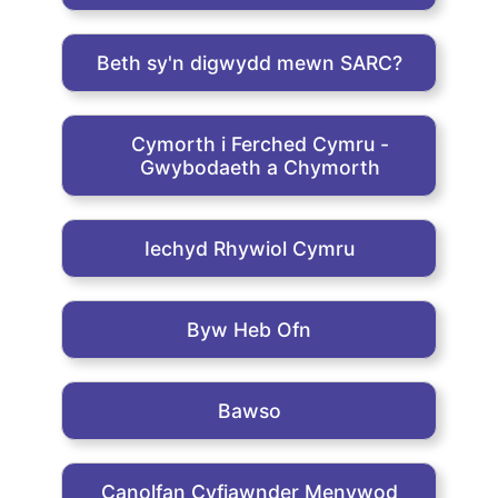
Beth sy'n digwydd mewn SARC?
Cymorth i Ferched Cymru -
Gwybodaeth a Chymorth
Iechyd Rhywiol Cymru
Byw Heb Ofn
Bawso
Canolfan Cyfiawnder Menywod