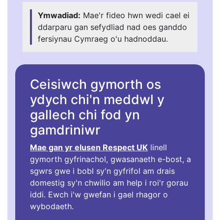
Ymwadiad:
Mae'r fideo hwn wedi cael ei
ddarparu gan sefydliad nad oes ganddo
fersiynau Cymraeg o'u hadnoddau.
Ceisiwch gymorth os
ydych chi'n meddwl y
gallech chi fod yn
gamdriniwr
Mae gan yr elusen Respect UK
linell
gymorth gyfrinachol, gwasanaeth e-bost, a
sgwrs gwe i bobl sy'n gyfrifol am drais
domestig sy'n chwilio am help i roi'r gorau
iddi. Ewch i'w gwefan i gael rhagor o
wybodaeth.