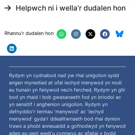
Helpwch ni i wella'r dudalen hon
Rhannu'r dudalen hon
Rydym yn cydnabod nad yw rhai unigolion sydd
angen mynediad at ofal iechyd menywod yn nodi
eu hunain yn fenywod neu’n ferched. Rydym yn glir
bod yn rhaid i bob gwasanaeth fod yn briodol ac
yn sensitif i anghenion unigolion. Rydym yn
defnyddio'r termau 'menywod' ac 'iechyd
menywod' gyda'r ddealltwriaeth bod rhai dynion
traws a phobl anneuaidd a gofnodwyd yn fenywod
adeg eu geni wedi'u cynnwys ac efallai y bydd