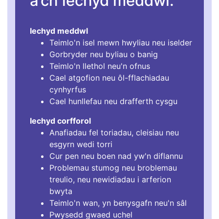
a’ch iechyd meddwl.
Iechyd meddwl
Teimlo'n isel mewn hwyliau neu iselder
Gorbryder neu byliau o banig
Teimlo'n llethol neu'n ofnus
Cael atgofion neu ôl-fflachiadau
cynhyrfus
Cael hunllefau neu drafferth cysgu
Iechyd corfforol
Anafiadau fel toriadau, cleisiau neu
esgyrn wedi torri
Cur pen neu boen nad yw'n diflannu
Problemau stumog neu broblemau
treulio, neu newidiadau i arferion
bwyta
Teimlo'n wan, yn benysgafn neu'n sâl
Pwysedd gwaed uchel