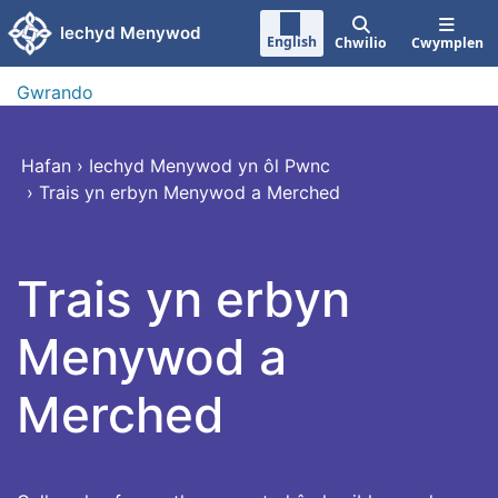
Neidio i'r prif gynnwy
Iechyd Menywod
English
Chwilio
Cwymplen
Gwrando
Hafan
›
Iechyd Menywod yn ôl Pwnc
›
Trais yn erbyn Menywod a Merched
Trais yn erbyn
Menywod a
Merched