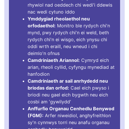
rhywiol nad oeddech chi wedi'i ddewis
nac wedi cytuno iddo
Ymddygiad rheolaethol neu
orfodaethol:
Monitro ble rydych chi'n
mynd, pwy rydych chi'n ei weld, beth
rydych chi'n ei wisgo, eich ynysu chi
oddi wrth eraill, neu wneud i chi
deimlo'n ofnus
Camdriniaeth Ariannol:
Cymryd eich
arian, rheoli cyllid, cyfyngu mynediad at
hanfodion
Camdriniaeth ar sail anrhydedd neu
briodas dan orfod:
Cael eich pwyso i
briodi neu gael eich bygwth neu eich
cosbi am 'gywilydd'
Anffurfio Organau Cenhedlu Benywod
(FGM):
Arfer niweidiol, anghyfreithlon
sy'n cynnwys torri neu anafu organau